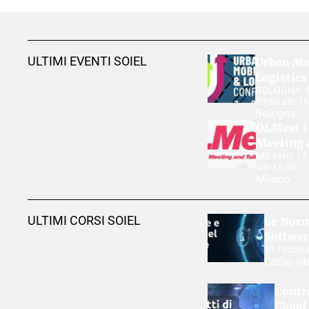
ULTIMI EVENTI SOIEL
Urban Mo
Logistics
BOLOGNA, 18
09:30 alle 1
Bologna
OLMeet | 
Meeting 
MILANO, 17 
alle 16:30
Milano
ULTIMI CORSI SOIEL
Le Norme
Softwar
11 Febbra
Corso vir
Contra
Cloud