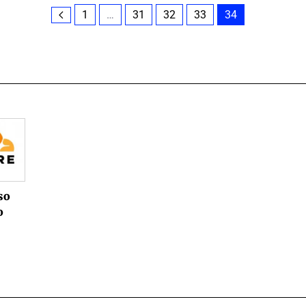
1
…
31
32
33
34
so
o