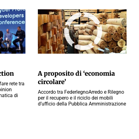
A CURA DELLA REDAZIONE
ction
A proposito di ‘economia
circolare’
are rete tra
pinion
Accordo tra FederlegnoArredo e Rilegno
matica di
per il recupero e il riciclo dei mobili
d’ufficio della Pubblica Amministrazione