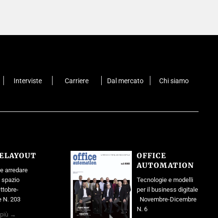
Interviste
Carriere
Dal mercato
Chi siamo
CELAYOUT
OFFICE
AUTOMATION
e arredare
o spazio
Tecnologie e modelli
ttobre-
per il business digitale
 N. 203
Novembre-Dicembre
N. 6
 più →