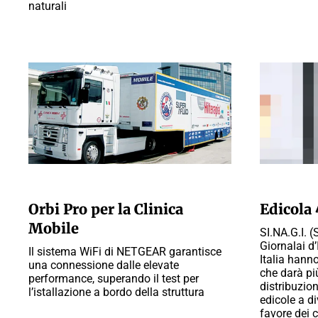
naturali
A CURA DELLA REDAZIONE
A CURA DELL
Orbi Pro per la Clinica
Edicola 
Mobile
SI.NA.G.I. 
Giornalai d’
Il sistema WiFi di NETGEAR garantisce
Italia hanno
una connessione dalle elevate
che darà più
performance, superando il test per
distribuzio
l’istallazione a bordo della struttura
edicole a di
favore dei c