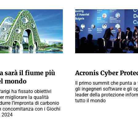
A REDAZIONE
A CURA DELLA REDAZIONE
 sarà il fiume più
Acronis Cyber Prote
el mondo
Il primo summit che punta a f
gli ingegneri software e gli o
Parigi ha fissato obiettivi
leader della protezione infor
er migliorare la qualità
tutto il mondo
ridurre l’impronta di carbonio
 in concomitanza con i Giochi
l 2024