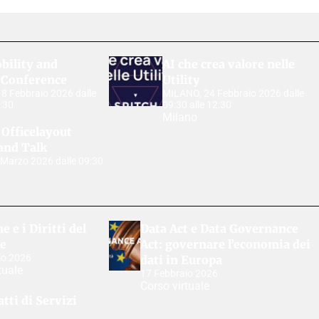
bility and
AI che crea valore nelle
 Conference
Utility
 Febbraio 2026 dalle
MILANO, 24 Febbraio 2026 dalle
6:30
09:30 alle 12:30
Milano
Officelayout
and Talk
Marzo 2026 dalle 09:30
 e i Diritti del
Data Act e Data Governance
e
Act: governare l’economia dei
io 2026
dati in Europa
tuale
17 Febbraio 2026
Corso virtuale
tti di Servizi