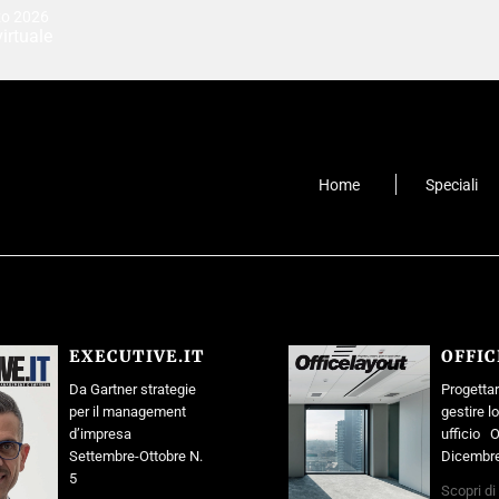
zo 2026
irtuale
Home
Speciali
EXECUTIVE.IT
OFFI
Da Gartner strategie
Progettar
per il management
gestire l
d’impresa
ufficio O
Settembre-Ottobre N.
Dicembre
5
Scopri di