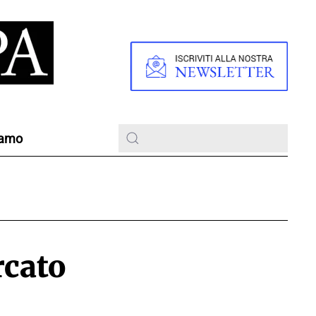
iamo
rcato