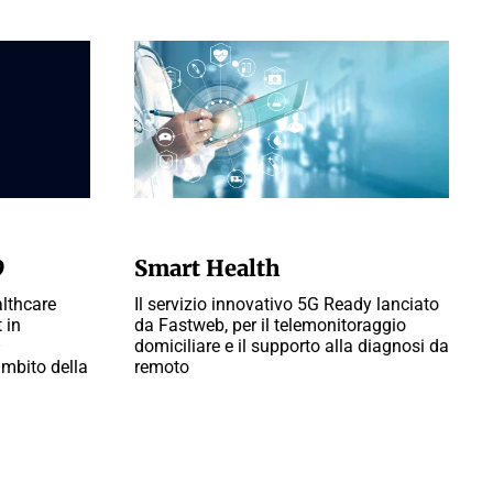
A CURA DELLA REDAZIONE
9
Smart Health
althcare
Il servizio innovativo 5G Ready lanciato
 in
da Fastweb, per il telemonitoraggio
–
domiciliare e il supporto alla diagnosi da
ambito della
remoto