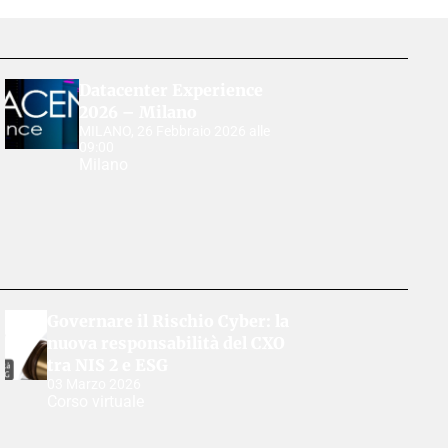
Datacenter Experience
2026 – Milano
MILANO, 26 Febbraio 2026 alle
09:00
Milano
Governare il Rischio Cyber: la
nuova responsabilità del CXO
tra NIS 2 e ESG
03 Marzo 2026
Corso virtuale