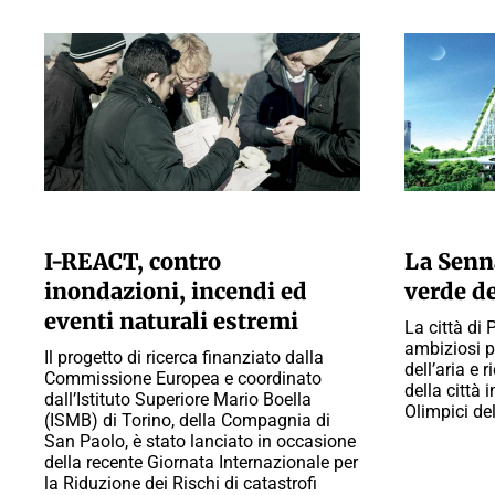
A CURA DELLA REDAZIONE
A CURA DELL
I-REACT, contro
La Senna
inondazioni, incendi ed
verde d
eventi naturali estremi
La città di 
ambiziosi p
Il progetto di ricerca finanziato dalla
dell’aria e 
Commissione Europea e coordinato
della città
dall’Istituto Superiore Mario Boella
Olimpici de
(ISMB) di Torino, della Compagnia di
San Paolo, è stato lanciato in occasione
della recente Giornata Internazionale per
la Riduzione dei Rischi di catastrofi