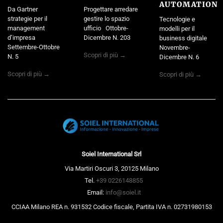
AUTOMATION
Da Gartner
Progettare arredare
strategie per il
gestire lo spazio
Tecnologie e
management
ufficio Ottobre-
modelli per il
d’impresa
Dicembre N. 203
business digitale
Settembre-Ottobre
Novembre-
Scopri di più →
N. 5
Dicembre N. 6
Scopri di più →
Scopri di più →
Soiel International Srl
Via Martiri Oscuri 3, 20125 Milano
Tel.
+39 0226148855
Email:
info@soiel.it
CCIAA Milano REA n. 931532 Codice fiscale, Partita IVA n. 02731980153