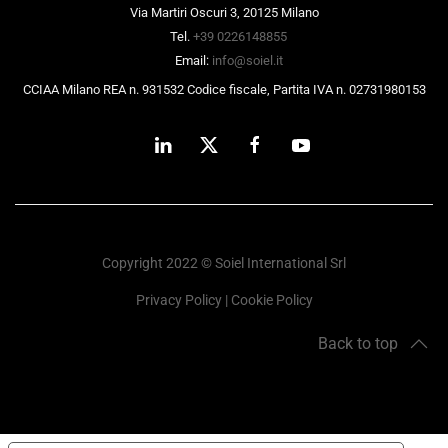
Via Martiri Oscuri 3, 20125 Milano
Tel.
+39 0226148855
Email:
info@soiel.it
CCIAA Milano REA n. 931532 Codice fiscale, Partita IVA n. 02731980153
Copyright 2022 © Soiel International Srl
Privacy Policy
|
Cookie Policy
Back to top