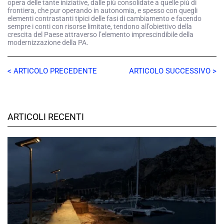
opera delle tante iniziative, dalle più consolidate a quelle più di
frontiera, che pur operando in autonomia, e spesso con quegli
elementi contrastanti tipici delle fasi di cambiamento e facendo
sempre i conti con risorse limitate, tendono all’obiettivo della
crescita del Paese attraverso l’elemento imprescindibile della
modernizzazione della PA.
< ARTICOLO PRECEDENTE
ARTICOLO SUCCESSIVO >
ARTICOLI RECENTI