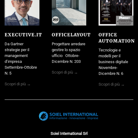
EXECUTIVE.IT
OFFICELAYOUT
OFFICE
AUTOMATION
Da Gartner
Progettare arredare
strategie per il
gestire lo spazio
Tecnologie e
management
ufficio Ottobre-
modelli per il
d’impresa
Dicembre N. 203
business digitale
Settembre-Ottobre
Novembre-
Scopri di più →
N. 5
Dicembre N. 6
Scopri di più →
Scopri di più →
Soiel International Srl