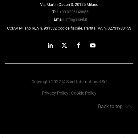
Via Martiri Oscuri 3, 20125 Milano
Tel.
+39 0226148855
Email:
info@soiel.it
CCIAA Milano REA n. 931532 Codice fiscale, Partita IVA n. 02731980153
Copyright 2022 © Soiel International Srl
Privacy Policy
|
Cookie Policy
Back to top