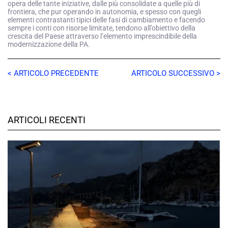
opera delle tante iniziative, dalle più consolidate a quelle più di
frontiera, che pur operando in autonomia, e spesso con quegli
elementi contrastanti tipici delle fasi di cambiamento e facendo
sempre i conti con risorse limitate, tendono all’obiettivo della
crescita del Paese attraverso l’elemento imprescindibile della
modernizzazione della PA.
< ARTICOLO PRECEDENTE
ARTICOLO SUCCESSIVO >
ARTICOLI RECENTI