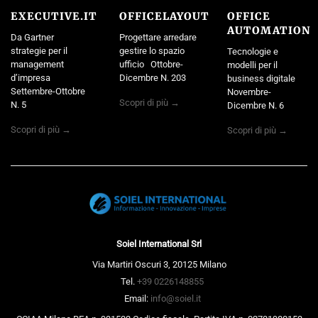
EXECUTIVE.IT
OFFICELAYOUT
OFFICE
AUTOMATION
Da Gartner
Progettare arredare
strategie per il
gestire lo spazio
Tecnologie e
management
ufficio Ottobre-
modelli per il
d’impresa
Dicembre N. 203
business digitale
Settembre-Ottobre
Novembre-
Scopri di più →
N. 5
Dicembre N. 6
Scopri di più →
Scopri di più →
Soiel International Srl
Via Martiri Oscuri 3, 20125 Milano
Tel.
+39 0226148855
Email:
info@soiel.it