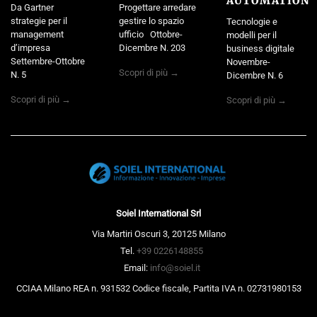
AUTOMATION
Da Gartner
Progettare arredare
strategie per il
gestire lo spazio
Tecnologie e
management
ufficio Ottobre-
modelli per il
d’impresa
Dicembre N. 203
business digitale
Settembre-Ottobre
Novembre-
Scopri di più →
N. 5
Dicembre N. 6
Scopri di più →
Scopri di più →
Soiel International Srl
Via Martiri Oscuri 3, 20125 Milano
Tel.
+39 0226148855
Email:
info@soiel.it
CCIAA Milano REA n. 931532 Codice fiscale, Partita IVA n. 02731980153