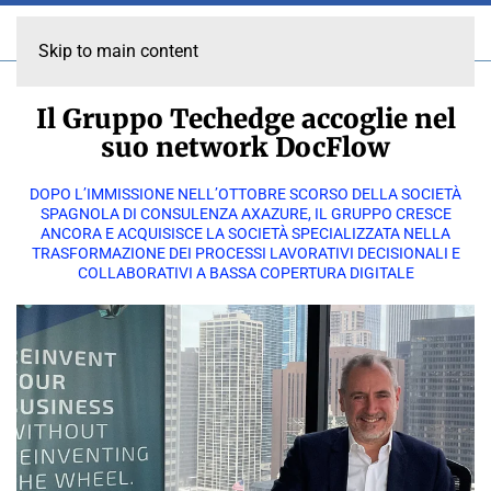
Skip to main content
Il Gruppo Techedge accoglie nel
suo network DocFlow
DOPO L’IMMISSIONE NELL’OTTOBRE SCORSO DELLA SOCIETÀ
SPAGNOLA DI CONSULENZA AXAZURE, IL GRUPPO CRESCE
ANCORA E ACQUISISCE LA SOCIETÀ SPECIALIZZATA NELLA
TRASFORMAZIONE DEI PROCESSI LAVORATIVI DECISIONALI E
COLLABORATIVI A BASSA COPERTURA DIGITALE