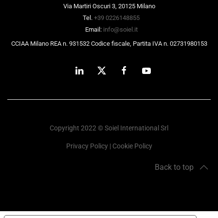
Via Martiri Oscuri 3, 20125 Milano
Tel.
+39 0226148855
Email:
info@soiel.it
CCIAA Milano REA n. 931532 Codice fiscale, Partita IVA n. 02731980153
Copyright 2022 © Soiel International Srl
Privacy Policy
|
Cookie Policy
Back to top