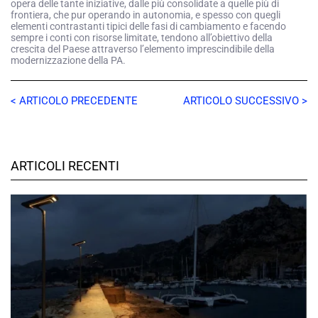
opera delle tante iniziative, dalle più consolidate a quelle più di
frontiera, che pur operando in autonomia, e spesso con quegli
elementi contrastanti tipici delle fasi di cambiamento e facendo
sempre i conti con risorse limitate, tendono all’obiettivo della
crescita del Paese attraverso l’elemento imprescindibile della
modernizzazione della PA.
< ARTICOLO PRECEDENTE
ARTICOLO SUCCESSIVO >
ARTICOLI RECENTI