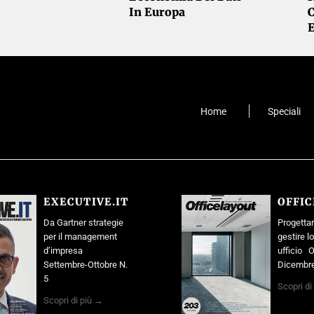
In Europa
Home
Speciali
EXECUTIVE.IT
OFFI
Da Gartner strategie
Progettar
per il management
gestire l
d’impresa
ufficio O
Settembre-Ottobre N.
Dicembre
5
Scopri di
Scopri di più →