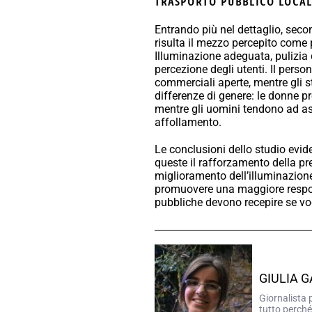
TRASPORTO PUBBLICO LOCALE
Entrando più nel dettaglio, secon
risulta il mezzo percepito come 
Illuminazione adeguata, pulizia 
percezione degli utenti. Il person
commerciali aperte, mentre gli st
differenze di genere: le donne p
mentre gli uomini tendono ad asso
affollamento.
Le conclusioni dello studio evi
queste il rafforzamento della pre
miglioramento dell’illuminazione
promuovere una maggiore responsa
pubbliche devono recepire se vog
GIULIA 
Giornalista 
tutto perché