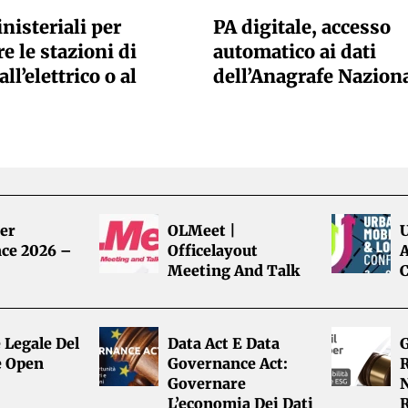
nisteriali per
PA digitale, accesso
e le stazioni di
automatico ai dati
all’elettrico o al
dell’Anagrafe Nazion
er
OLMeet |
ce 2026 –
Officelayout
A
Meeting And Talk
 Legale Del
Data Act E Data
G
e Open
Governance Act:
R
Governare
L’economia Dei Dati
R