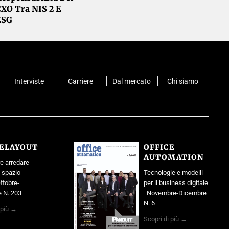
CXO Tra NIS 2 E
ESG
Interviste
Carriere
Dal mercato
Chi siamo
CELAYOUT
OFFICE
AUTOMATION
e arredare
o spazio
Tecnologie e modelli
ttobre-
per il business digitale
 N. 203
Novembre-Dicembre
N. 6
 più →
Scopri di più →