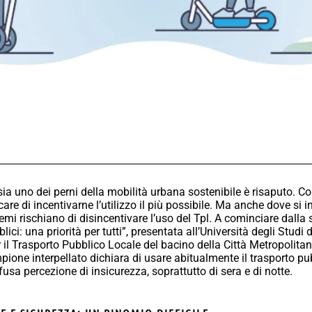
ia uno dei perni della mobilità urbana sostenibile è risaputo. C
re di incentivarne l’utilizzo il più possibile. Ma anche dove si 
lemi rischiano di disincentivare l’uso del Tpl. A cominciare dalla
lici: una priorità per tutti”, presentata all’Università degli Studi
 il Trasporto Pubblico Locale del bacino della Città Metropolita
mpione interpellato dichiara di usare abitualmente il trasporto 
sa percezione di insicurezza, soprattutto di sera e di notte.