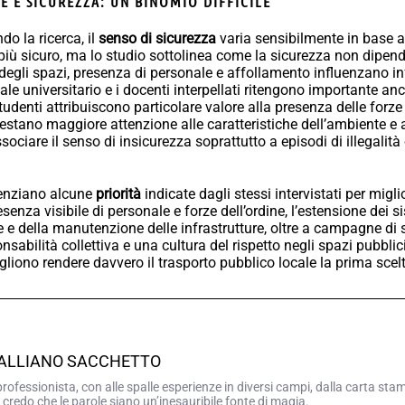
 E SICUREZZA: UN BINOMIO DIFFICILE
do la ricerca, il
senso di sicurezza
varia sensibilmente in base a
più sicuro, ma lo studio sottolinea come la sicurezza non dipenda
degli spazi, presenza di personale e affollamento influenzano inf
ale universitario e i docenti interpellati ritengono importante anc
udenti attribuiscono particolare valore alla presenza delle forze
restano maggiore attenzione alle caratteristiche dell’ambiente e 
ciare il senso di insicurezza soprattutto a episodi di illegalità o
denziano alcune
priorità
indicate dagli stessi intervistati per migli
senza visibile di personale e forze dell’ordine, l’estensione dei s
 e della manutenzione delle infrastrutture, oltre a campagne di 
bilità collettiva e una cultura del rispetto negli spazi pubblici
liono rendere davvero il trasporto pubblico locale la prima scelta
GALLIANO SACCHETTO
professionista, con alle spalle esperienze in diversi campi, dalla carta sta
 credo che le parole siano un’inesauribile fonte di magia.