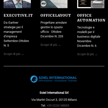
EXECUTIVE.IT
OFFICELAYOUT
OFFICE
AUTOMATION
Da Gartner
Progettare arredare
strategie per il
gestire lo spazio
Tecnologie e
management
ufficio Ottobre-
modelli per il
d’impresa
Dicembre N. 203
business digitale
Settembre-Ottobre
Novembre-
Scopri di più →
N. 5
Dicembre N. 6
Scopri di più →
Scopri di più →
Soiel International Srl
Via Martiri Oscuri 3, 20125 Milano
Tel.
+39 0226148855