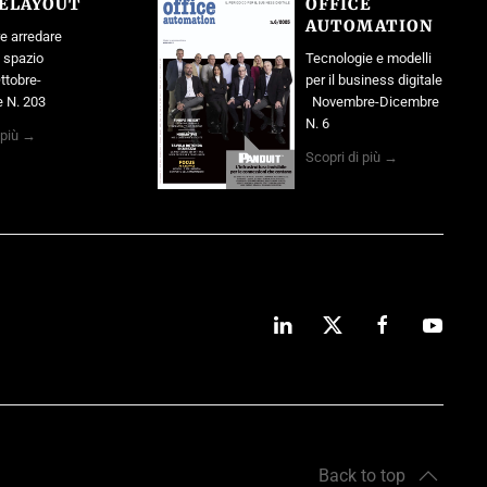
CELAYOUT
OFFICE
AUTOMATION
e arredare
o spazio
Tecnologie e modelli
ttobre-
per il business digitale
 N. 203
Novembre-Dicembre
N. 6
 più →
Scopri di più →
Back to top