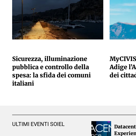
A CURA DELLA REDAZIONE
A CURA DELLA
Sicurezza, illuminazione
MyCIVIS
pubblica e controllo della
Adige l’A
spesa: la sfida dei comuni
dei citta
italiani
ULTIMI EVENTI SOIEL
Datacent
Experien