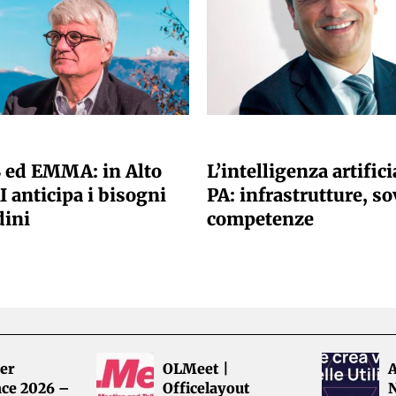
 REDAZIONE
A CURA DELLA REDAZIONE
 ed EMMA: in Alto
L’intelligenza artifici
I anticipa i bisogni
PA: infrastrutture, so
dini
competenze
er
OLMeet |
A
ce 2026 –
Officelayout
N