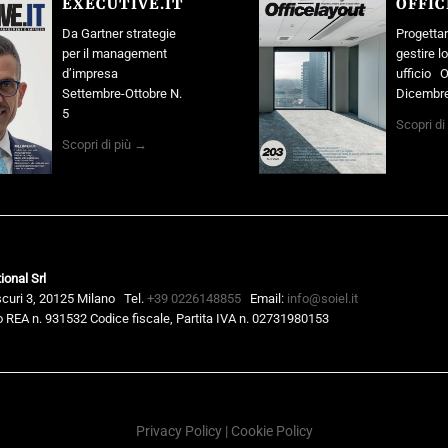
EXECUTIVE.IT
OFFI
Da Gartner strategie
Progettar
per il management
gestire l
d’impresa
ufficio O
Settembre-Ottobre N.
Dicembre
5
Scopri di
Scopri di più →
ional Srl
scuri 3, 20125 Milano
Tel.
+39 0226148855
Email:
info@soiel.it
 REA n. 931532 Codice fiscale, Partita IVA n. 02731980153
Privacy Policy
|
Cookie Policy