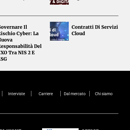
overnare Il
Contratti Di Servizi
ischio Cyber: La
Cloud
Nuova
esponsabilità Del
CXO Tra NIS 2 E
ESG
Interviste
Carriere
Dal mercato
Chi siamo