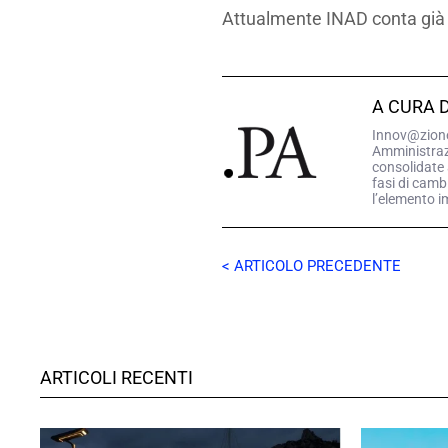
Attualmente INAD conta già cir
A CURA 
Innov@zione.
Amministrazio
consolidate 
fasi di camb
l’elemento i
< ARTICOLO PRECEDENTE
ARTICOLI RECENTI