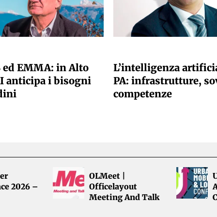
 REDAZIONE
A CURA DELLA REDAZIONE
 ed EMMA: in Alto
L’intelligenza artifici
I anticipa i bisogni
PA: infrastrutture, so
dini
competenze
er
OLMeet |
ce 2026 –
Officelayout
A
Meeting And Talk