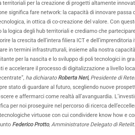
à territoriali per la creazione di progetti altamente innovat
ne significa fare network: la capacità di innovare passa da
cnologica, in ottica di co-creazione del valore. Con ques
la logica degli hub territoriali e crediamo che partecipa
ire la crescita dell’intera filiera ICT e dell’imprenditoria 
re in termini infrastrutturali, insieme alla nostra capacità 
tante per la nascita e lo sviluppo di poli tecnologici in gr
nti e accelerare il processo di digitalizzazione a livello loc
decentrate”,
ha dichiarato
Roberta Neri,
Presidente di Retel
mpre stato di guardare al futuro, scegliendo nuove prospet
escere e affermarci come realtà all’avanguardia. L’invest
ca per noi proseguire nel percorso di ricerca dell’eccelle
tà tecnologiche virtuose con cui condividere know how e c
iunto
Federico Protto
, Amministratore Delegato di Retelit