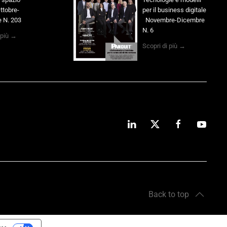
ttobre-
per il business digitale
 N. 203
Novembre-Dicembre
N. 6
 più →
Scopri di più →
Back to top