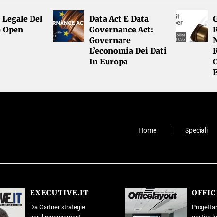
 Legale Del
Data Act E Data
G
e Open
Governance Act:
R
Governare
L’economia Dei Dati
R
In Europa
Home
Speciali
EXECUTIVE.IT
OFFI
Da Gartner strategie
Progettar
per il management
gestire l