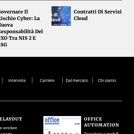
overnare Il
Contratti Di Servizi
ischio Cyber: La
Cloud
Nuova
esponsabilità Del
CXO Tra NIS 2 E
ESG
Interviste
Carriere
Dal mercato
Chi siamo
CELAYOUT
OFFICE
AUTOMATION
e arredare
o spazio
Tecnologie e modelli