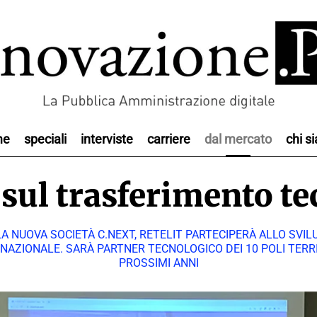
me
speciali
interviste
carriere
dal mercato
chi s
 sul trasferimento t
LLA NUOVA SOCIETÀ C.NEXT, RETELIT PARTECIPERÀ ALLO SV
RNAZIONALE. SARÀ PARTNER TECNOLOGICO DEI 10 POLI TERR
PROSSIMI ANNI