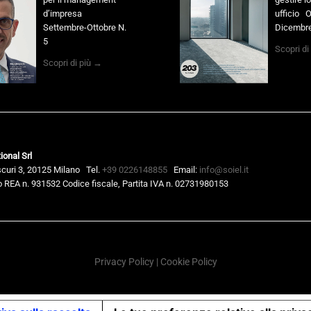
d’impresa
ufficio O
Settembre-Ottobre N.
Dicembre
5
Scopri di
Scopri di più →
ional Srl
scuri 3, 20125 Milano
Tel.
+39 0226148855
Email:
info@soiel.it
 REA n. 931532 Codice fiscale, Partita IVA n. 02731980153
Privacy Policy
|
Cookie Policy