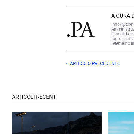
A CURA 
Innov@zione.
Amministrazio
consolidate 
fasi di camb
l’elemento i
< ARTICOLO PRECEDENTE
ARTICOLI RECENTI