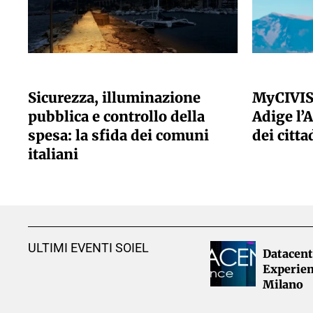
A CURA DELLA REDAZIONE
A CURA DELLA
Sicurezza, illuminazione
MyCIVIS
pubblica e controllo della
Adige l’A
spesa: la sfida dei comuni
dei citta
italiani
ULTIMI EVENTI SOIEL
Datacent
Experien
Milano