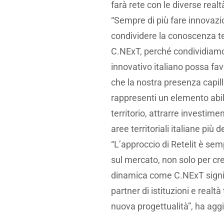
farà rete con le diverse realt
“Sempre di più fare innovazio
condividere la conoscenza te
C.NExT, perché condividiamo 
innovativo italiano possa favor
che la nostra presenza capilla
rappresenti un elemento abili
territorio, attrarre investime
aree territoriali italiane più 
“L’approccio di Retelit è se
sul mercato, non solo per cr
dinamica come C.NExT signifi
partner di istituzioni e real
nuova progettualità”, ha agg