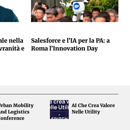
A CURA DELLA REDAZIONE
ale nella
Salesforce e l’IA per la PA: a
vranità e
Roma l’Innovation Day
Urban Mobility
AI Che Crea Valore
nd Logistics
Nelle Utility
Conference