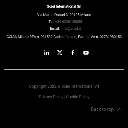
Soiel International Srl
Via Martiri Oscuri 3, 20125 Milano
Tel.
+39 0226148855
Email:
info@soiel.it
CCIAA Milano REA n. 931532 Codice fiscale, Partita IVA n. 02731980153
Copyright 2022 © Soiel International Srl
Privacy Policy
|
Cookie Policy
Back to top