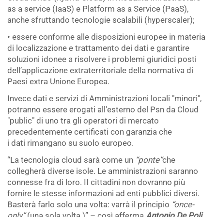
as a service (IaaS) e Platform as a Service (PaaS),
anche sfruttando tecnologie scalabili (hyperscaler);
• essere conforme alle disposizioni europee in materia
di localizzazione e trattamento dei dati e garantire
soluzioni idonee a risolvere i problemi giuridici posti
dell’applicazione extraterritoriale della normativa di
Paesi extra Unione Europea.
Invece dati e servizi di Amministrazioni locali "minori",
potranno essere erogati all'esterno del Psn da Cloud
"public" di uno tra gli operatori di mercato
precedentemente certificati con garanzia che
i dati rimangano su suolo europeo.
“La tecnologia cloud sarà come un
“ponte”
che
collegherà diverse isole. Le amministrazioni saranno
connesse fra di loro. II cittadini non dovranno più
fornire le stesse informazioni ad enti pubblici diversi.
Basterà farlo solo una volta: varrà il principio
“once-
only”
(una sola volta )” – così afferma
Antonio De Poli
,