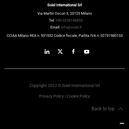
Soiel International Srl
Via Martiri Oscuri 3, 20125 Milano
Tel.
+39 0226148855
Email:
info@soiel.it
CCIAA Milano REA n. 931532 Codice fiscale, Partita IVA n. 02731980153
Copyright 2022 © Soiel International Srl
Privacy Policy
|
Cookie Policy
Back to top