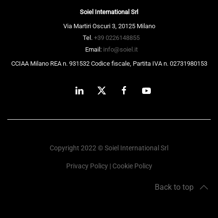
Soiel International Srl
Via Martiri Oscuri 3, 20125 Milano
Tel.
+39 0226148855
Email:
info@soiel.it
CCIAA Milano REA n. 931532 Codice fiscale, Partita IVA n. 02731980153
Copyright 2022 © Soiel International Srl
Privacy Policy
|
Cookie Policy
Back to top