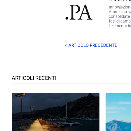
Innov@zione.
Amministrazio
consolidate 
fasi di camb
l’elemento i
< ARTICOLO PRECEDENTE
ARTICOLI RECENTI