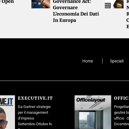
e Open
Governance Act:
R
Governare
L’economia Dei Dati
R
In Europa
Home
Speciali
EXECUTIVE.IT
OFFI
Da Gartner strategie
Progettar
per il management
gestire l
d’impresa
ufficio O
Settembre-Ottobre N.
Dicembre