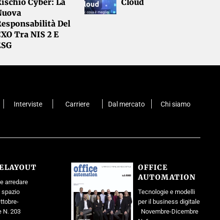
ischio Cyber: La
Cloud
Nuova
esponsabilità Del
CXO Tra NIS 2 E
ESG
Interviste
Carriere
Dal mercato
Chi siamo
CELAYOUT
OFFICE
AUTOMATION
e arredare
o spazio
Tecnologie e modelli
ttobre-
per il business digitale
 N. 203
Novembre-Dicembre