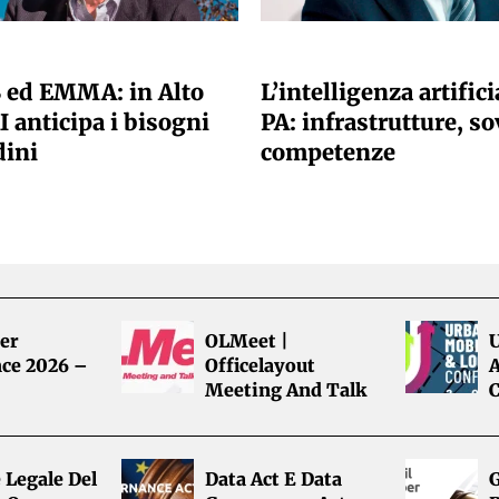
 REDAZIONE
A CURA DELLA REDAZIONE
 ed EMMA: in Alto
L’intelligenza artifici
I anticipa i bisogni
PA: infrastrutture, so
dini
competenze
er
OLMeet |
ce 2026 –
Officelayout
A
Meeting And Talk
 Legale Del
Data Act E Data
G