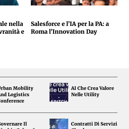
A CURA DELLA REDAZIONE
ale nella
Salesforce e l’IA per la PA: a
vranità e
Roma l’Innovation Day
Urban Mobility
AI Che Crea Valore
nd Logistics
Nelle Utility
Conference
overnare Il
Contratti Di Servizi