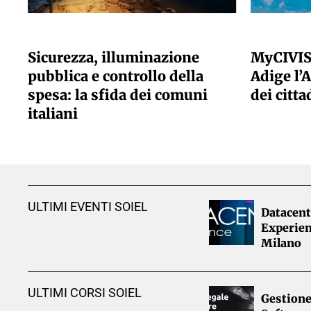
A CURA DELLA REDAZIONE
A CURA DELLA
Sicurezza, illuminazione
MyCIVIS
pubblica e controllo della
Adige l’A
spesa: la sfida dei comuni
dei citta
italiani
ULTIMI EVENTI SOIEL
Datacent
Experien
Milano
ULTIMI CORSI SOIEL
Gestione