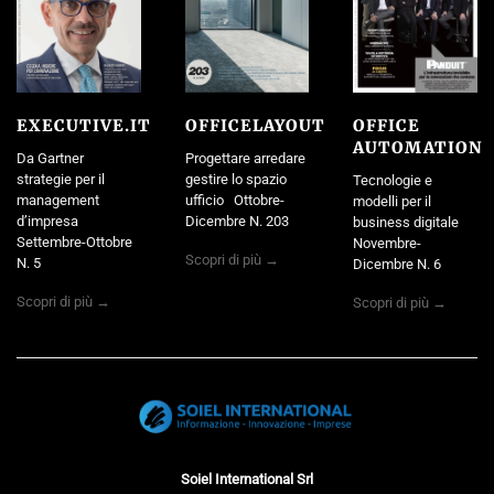
EXECUTIVE.IT
OFFICELAYOUT
OFFICE
AUTOMATION
Da Gartner
Progettare arredare
strategie per il
gestire lo spazio
Tecnologie e
management
ufficio Ottobre-
modelli per il
d’impresa
Dicembre N. 203
business digitale
Settembre-Ottobre
Novembre-
Scopri di più →
N. 5
Dicembre N. 6
Scopri di più →
Scopri di più →
Soiel International Srl