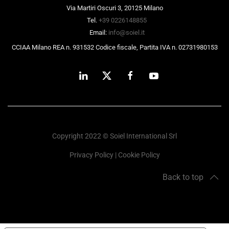
Via Martiri Oscuri 3, 20125 Milano
Tel.
+39 0226148855
Email:
info@soiel.it
CCIAA Milano REA n. 931532 Codice fiscale, Partita IVA n. 02731980153
Copyright 2022 © Soiel International Srl
Privacy Policy
|
Cookie Policy
Back to top