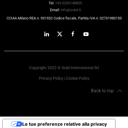
Tel.
+39 0226148855
Email:
info@soiel.it
CCIAA Milano REA n. 931532 Codice fiscale, Partita IVA n. 02731980153
Copyright 2022 © Soiel International Srl
Privacy Policy
|
Cookie Policy
Back to top
Le tue preferenze relative alla privacy