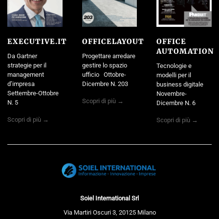
EXECUTIVE.IT
OFFICELAYOUT
OFFICE
AUTOMATION
Da Gartner
Progettare arredare
strategie per il
gestire lo spazio
Tecnologie e
management
ufficio Ottobre-
modelli per il
d’impresa
Dicembre N. 203
business digitale
Settembre-Ottobre
Novembre-
Scopri di più →
N. 5
Dicembre N. 6
Scopri di più →
Scopri di più →
Soiel International Srl
Via Martiri Oscuri 3, 20125 Milano