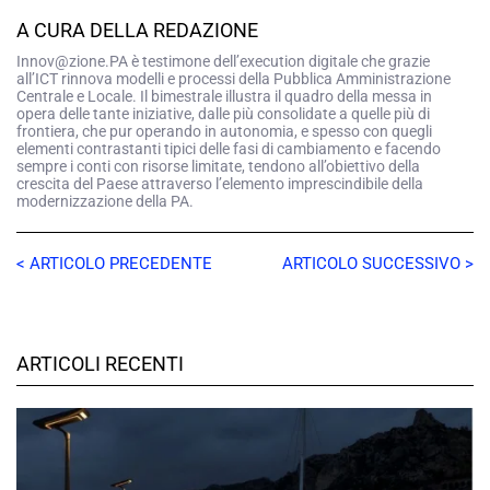
A CURA DELLA REDAZIONE
Innov@zione.PA è testimone dell’execution digitale che grazie
all’ICT rinnova modelli e processi della Pubblica Amministrazione
Centrale e Locale. Il bimestrale illustra il quadro della messa in
opera delle tante iniziative, dalle più consolidate a quelle più di
frontiera, che pur operando in autonomia, e spesso con quegli
elementi contrastanti tipici delle fasi di cambiamento e facendo
sempre i conti con risorse limitate, tendono all’obiettivo della
crescita del Paese attraverso l’elemento imprescindibile della
modernizzazione della PA.
< ARTICOLO PRECEDENTE
ARTICOLO SUCCESSIVO >
ARTICOLI RECENTI