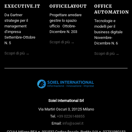
EXECUTIVE.IT
OFFICELAYOUT
OFFICE
AUTOMATION
Da Gartner
Progettare arredare
strategie per il
gestire lo spazio
Tecnologie e
management
ufficio Ottobre-
modelli per il
d’impresa
Dicembre N. 203
business digitale
Settembre-Ottobre
Novembre-
Scopri di più →
N. 5
Dicembre N. 6
Scopri di più →
Scopri di più →
Soiel International Srl
Via Martiri Oscuri 3, 20125 Milano
Tel.
+39 0226148855
Email:
info@soiel.it
CCIAA Milano REA n. 931532 Codice fiscale, Partita IVA n. 02731980153