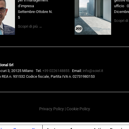
per il management
gestire l
d’impresa
ufficio O
Settembre-Ottobre N.
Dicembre
5
Scopri di
Scopri di più →
ional Srl
scuri 3, 20125 Milano
Tel.
+39 0226148855
Email:
info@soiel.it
 REA n. 931532 Codice fiscale, Partita IVA n. 02731980153
Privacy Policy
|
Cookie Policy