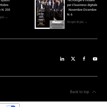
o spazio
Tecnologie e modelli
ttobre-
per il business digitale
 N. 203
Novembre-Dicembre
N. 6
 più →
Scopri di più →
Back to top