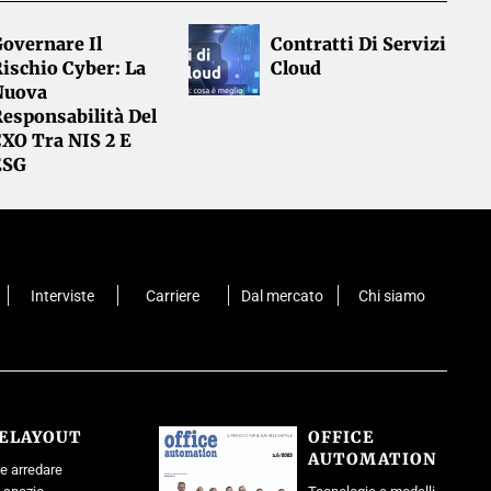
overnare Il
Contratti Di Servizi
ischio Cyber: La
Cloud
Nuova
esponsabilità Del
CXO Tra NIS 2 E
ESG
Interviste
Carriere
Dal mercato
Chi siamo
CELAYOUT
OFFICE
AUTOMATION
e arredare