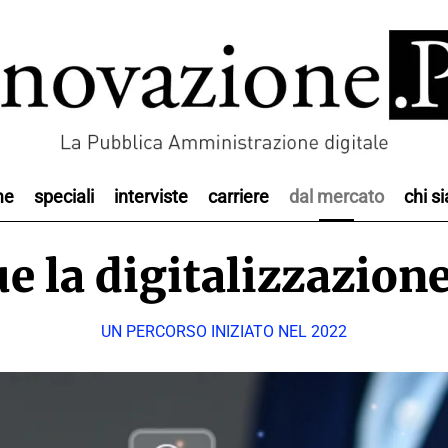
me
speciali
interviste
carriere
dal mercato
chi s
e la digitalizzazione
UN PERCORSO INIZIATO NEL 2022