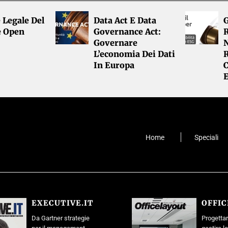
 Legale Del
Data Act E Data
G
e Open
Governance Act:
R
Governare
L’economia Dei Dati
R
In Europa
Home
Speciali
EXECUTIVE.IT
OFFI
Da Gartner strategie
Progettar