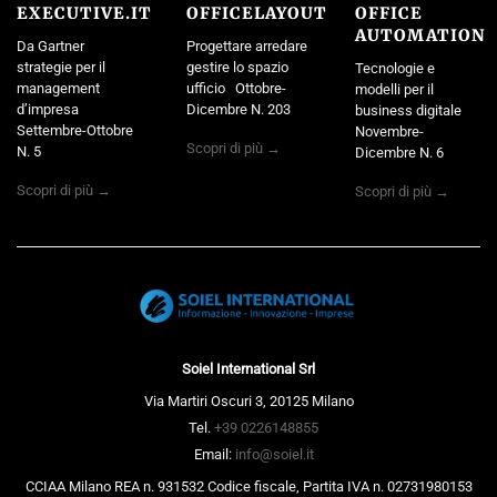
EXECUTIVE.IT
OFFICELAYOUT
OFFICE
AUTOMATION
Da Gartner
Progettare arredare
strategie per il
gestire lo spazio
Tecnologie e
management
ufficio Ottobre-
modelli per il
d’impresa
Dicembre N. 203
business digitale
Settembre-Ottobre
Novembre-
Scopri di più →
N. 5
Dicembre N. 6
Scopri di più →
Scopri di più →
Soiel International Srl
Via Martiri Oscuri 3, 20125 Milano
Tel.
+39 0226148855
Email:
info@soiel.it
CCIAA Milano REA n. 931532 Codice fiscale, Partita IVA n. 02731980153