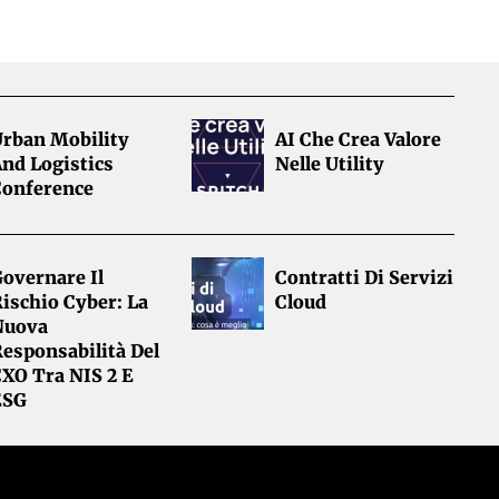
Urban Mobility
AI Che Crea Valore
nd Logistics
Nelle Utility
Conference
overnare Il
Contratti Di Servizi
ischio Cyber: La
Cloud
Nuova
esponsabilità Del
CXO Tra NIS 2 E
ESG