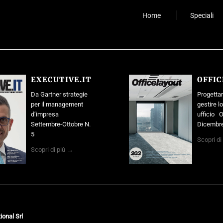
Home
Speciali
EXECUTIVE.IT
OFFI
Da Gartner strategie
Progettar
per il management
gestire l
d’impresa
ufficio O
Settembre-Ottobre N.
Dicembre
5
Scopri di
Scopri di più →
ional Srl