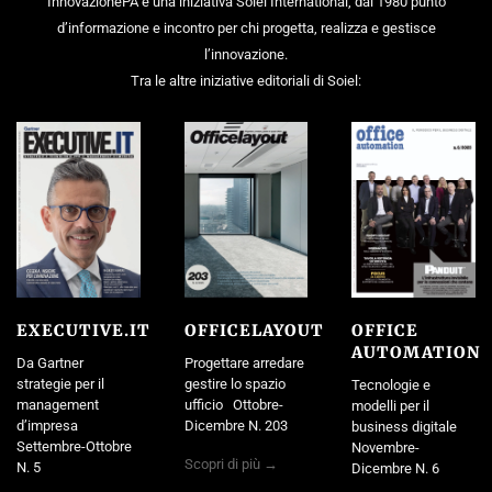
InnovazionePA è una iniziativa Soiel International, dal 1980 punto
d’informazione e incontro per chi progetta, realizza e gestisce
l’innovazione.
Tra le altre iniziative editoriali di Soiel:
EXECUTIVE.IT
OFFICELAYOUT
OFFICE
AUTOMATION
Da Gartner
Progettare arredare
strategie per il
gestire lo spazio
Tecnologie e
management
ufficio Ottobre-
modelli per il
d’impresa
Dicembre N. 203
business digitale
Settembre-Ottobre
Novembre-
Scopri di più →
N. 5
Dicembre N. 6