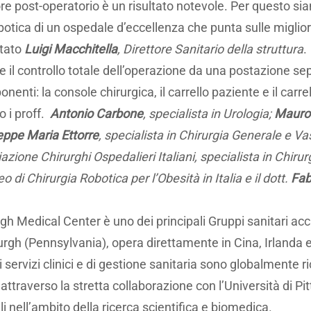
lore post-operatorio è un risultato notevole. Per questo si
robotica di un ospedale d’eccellenza che punta sulle migli
ntato
Luigi Macchitella
, Direttore Sanitario della struttura
.
e il controllo totale dell’operazione da una postazione se
nenti: la console chirurgica, il carrello paziente e il carrel
o i proff.
Antonio Carbone
, specialista in Urologia;
Mauro 
eppe Maria Ettorre
, specialista in Chirurgia Generale e V
ione Chirurghi Ospedalieri Italiani, specialista in Chiru
di Chirurgia Robotica per l’Obesità in Italia e il dott.
Fab
h Medical Center è uno dei principali Gruppi sanitari acc
burgh (Pennsylvania), opera direttamente in Cina, Irlanda
 servizi clinici e di gestione sanitaria sono globalmente ri
traverso la stretta collaborazione con l’Università di Pitt
li nell’ambito della ricerca scientifica e biomedica.