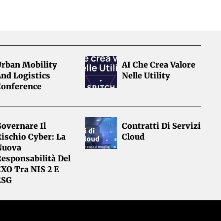
Urban Mobility
AI Che Crea Valore
nd Logistics
Nelle Utility
Conference
overnare Il
Contratti Di Servizi
ischio Cyber: La
Cloud
Nuova
esponsabilità Del
CXO Tra NIS 2 E
ESG