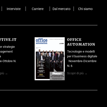
Interviste
Carriere
Dal mercato
Chi siamo
TIVE.IT
OFFICE
AUTOMATION
r strategie
anagement
Tecnologie e modelli
sa
per il business digitale
e-Ottobre N.
Novembre-Dicembre
N. 6
 più →
Scopri di più →