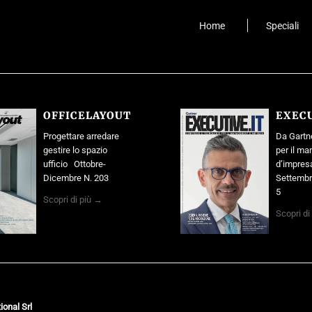
Home
Speciali
OFFICELAYOUT
EXECU
Progettare arredare
Da Gartne
gestire lo spazio
per il m
ufficio Ottobre-
d’impre
Dicembre N. 203
Settembr
5
Scopri di più →
Scopri di
ional Srl