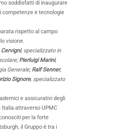
amo soddisfatti di inaugurare
ori competenze e tecnologie
parata rispetto al campo
lo visione.
Cervigni
, specializzato in
ascolare;
Pierluigi Marini
,
rgia Generale;
Ralf Senner
,
rizio Signore
, specializzato
ademici e assicurativi degli
 e Italia attraverso UPMC
conosciti per la forte
sburgh, il Gruppo è tra i