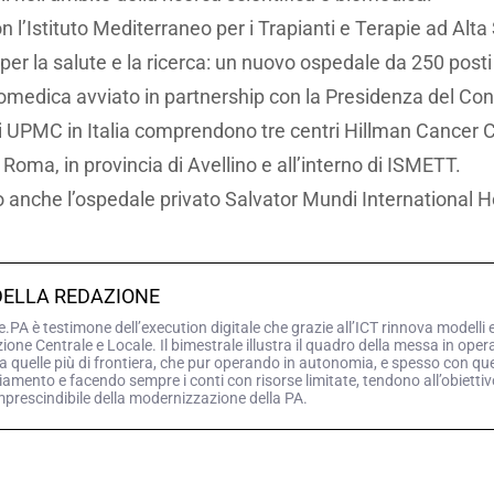
on l’Istituto Mediterraneo per i Trapianti e Terapie ad Al
 per la salute e la ricerca: un nuovo ospedale da 250 posti l
omedica avviato in partnership con la Presidenza del Consig
à di UPMC in Italia comprendono tre centri Hillman Cancer 
 Roma, in provincia di Avellino e all’interno di ISMETT.
o anche l’ospedale privato Salvator Mundi International H
DELLA REDAZIONE
PA è testimone dell’execution digitale che grazie all’ICT rinnova modelli 
ne Centrale e Locale. Il bimestrale illustra il quadro della messa in opera d
a quelle più di frontiera, che pur operando in autonomia, e spesso con queg
iamento e facendo sempre i conti con risorse limitate, tendono all’obiettiv
mprescindibile della modernizzazione della PA.