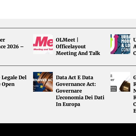
er
OLMeet |
ce 2026 –
Officelayout
A
Meeting And Talk
 Legale Del
Data Act E Data
G
e Open
Governance Act:
R
Governare
L’economia Dei Dati
R
In Europa