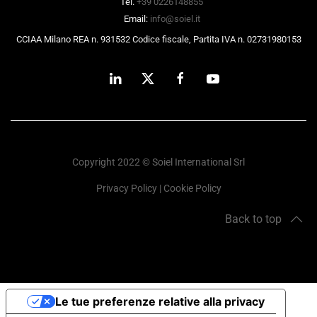
Tel.
+39 0226148855
Email:
info@soiel.it
CCIAA Milano REA n. 931532 Codice fiscale, Partita IVA n. 02731980153
Copyright 2022 © Soiel International Srl
Privacy Policy
|
Cookie Policy
Back to top
Le tue preferenze relative alla privacy