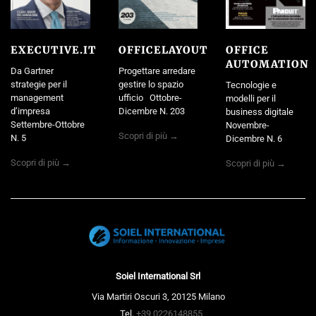
EXECUTIVE.IT
OFFICELAYOUT
OFFICE
AUTOMATION
Da Gartner
Progettare arredare
strategie per il
gestire lo spazio
Tecnologie e
management
ufficio Ottobre-
modelli per il
d’impresa
Dicembre N. 203
business digitale
Settembre-Ottobre
Novembre-
Scopri di più →
N. 5
Dicembre N. 6
Scopri di più →
Scopri di più →
Soiel International Srl
Via Martiri Oscuri 3, 20125 Milano
Tel.
+39 0226148855