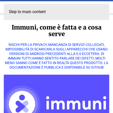
Skip to main content
Immuni, come è fatta e a cosa
serve
RISCHI PER LA PRIVACY, MANCANZA DI SERVIZI COLLEGATI,
IMPOSSIBILITÀ DI SCARICARLA SUGLI APPARECCHI CHE USANO
VERSIONI DI ANDROID PRECEDENTI ALLA 6.0 ECCETERA. DI
IMMUNI TUTTI HANNO SENTITO PARLARE DEI DIFETTI, MOLTI
MENO SANNO COME È FATTO IN REALTÀ QUESTO PRODOTTO. LA
DOCUMENTAZIONE È PUBBLICA E DISPONIBILE SU GITHUB