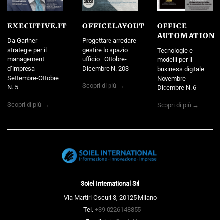
EXECUTIVE.IT
OFFICELAYOUT
OFFICE
AUTOMATION
Da Gartner
Progettare arredare
strategie per il
gestire lo spazio
Tecnologie e
management
ufficio Ottobre-
modelli per il
d’impresa
Dicembre N. 203
business digitale
Settembre-Ottobre
Novembre-
Scopri di più →
N. 5
Dicembre N. 6
Scopri di più →
Scopri di più →
Soiel International Srl
Via Martiri Oscuri 3, 20125 Milano
Tel.
+39 0226148855