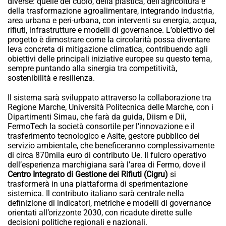
diverse: quelle del cuoio, della plastica, dell’agricoltura e
della trasformazione agroalimentare, integrando industria,
area urbana e peri-urbana, con interventi su energia, acqua,
rifiuti, infrastrutture e modelli di governance. L’obiettivo del
progetto è dimostrare come la circolarità possa diventare
leva concreta di mitigazione climatica, contribuendo agli
obiettivi delle principali iniziative europee su questo tema,
sempre puntando alla sinergia tra competitività,
sostenibilità e resilienza.
Il sistema sarà sviluppato attraverso la collaborazione tra
Regione Marche, Università Politecnica delle Marche, con i
Dipartimenti Simau, che farà da guida, Diism e Dii,
FermoTech la società consortile per l’innovazione e il
trasferimento tecnologico e Asite, gestore pubblico del
servizio ambientale, che beneficeranno complessivamente
di circa 870mila euro di contributo Ue. Il fulcro operativo
dell’esperienza marchigiana sarà l’area di Fermo, dove il
Centro Integrato di Gestione dei Rifiuti (Cigru)
si
trasformerà in una piattaforma di sperimentazione
sistemica. Il contributo italiano sarà centrale nella
definizione di indicatori, metriche e modelli di governance
orientati all’orizzonte 2030, con ricadute dirette sulle
decisioni politiche regionali e nazionali.