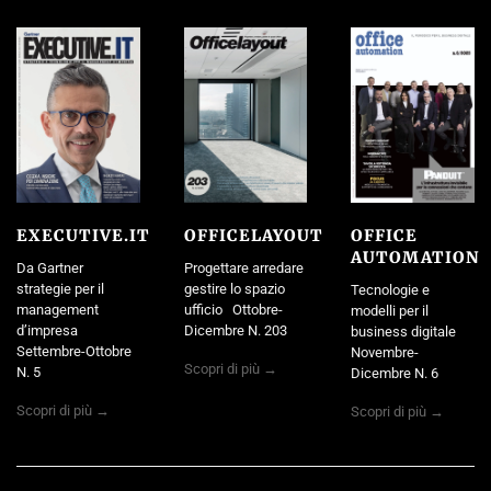
EXECUTIVE.IT
OFFICELAYOUT
OFFICE
AUTOMATION
Da Gartner
Progettare arredare
strategie per il
gestire lo spazio
Tecnologie e
management
ufficio Ottobre-
modelli per il
d’impresa
Dicembre N. 203
business digitale
Settembre-Ottobre
Novembre-
Scopri di più →
N. 5
Dicembre N. 6
Scopri di più →
Scopri di più →