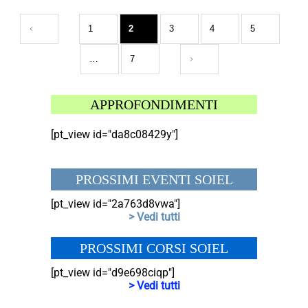
1
2
3
4
5
…
7
APPROFONDIMENTI
[pt_view id="da8c08429y"]
PROSSIMI EVENTI SOIEL
[pt_view id="2a763d8vwa"]
> Vedi tutti
PROSSIMI CORSI SOIEL
[pt_view id="d9e698ciqp"]
> Vedi tutti