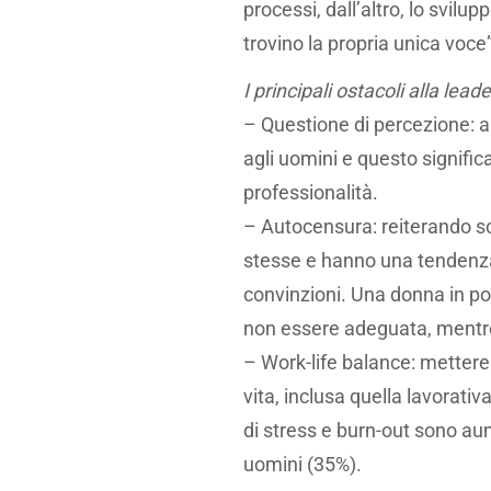
processi, dall’altro, lo svil
trovino la propria unica voce”
I principali ostacoli alla lea
– Questione di percezione: al
agli uomini e questo signific
professionalità.
– Autocensura: reiterando sc
stesse e hanno una tendenza a
convinzioni. Una donna in po
non essere adeguata, mentre
– Work-life balance: mettere
vita, inclusa quella lavorati
di stress e burn-out sono au
uomini (35%).