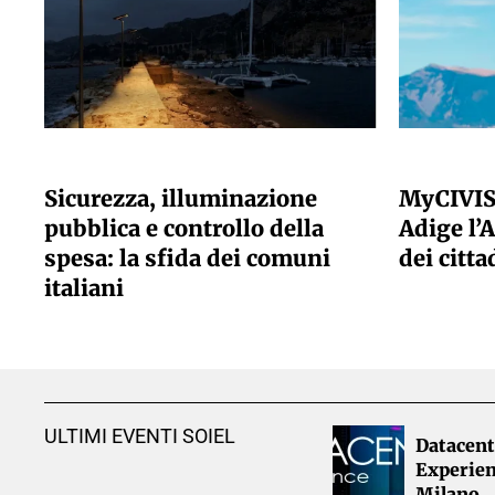
A CURA DELLA REDAZIONE
A CURA DELLA
Sicurezza, illuminazione
MyCIVIS
pubblica e controllo della
Adige l’A
spesa: la sfida dei comuni
dei citta
italiani
ULTIMI EVENTI SOIEL
Datacent
Experien
Milano