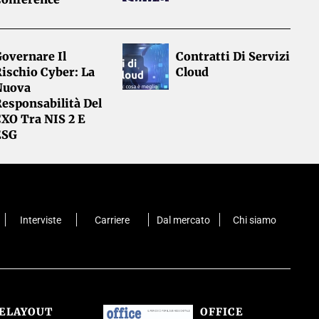
overnare Il
Contratti Di Servizi
ischio Cyber: La
Cloud
Nuova
esponsabilità Del
CXO Tra NIS 2 E
ESG
Interviste
Carriere
Dal mercato
Chi siamo
CELAYOUT
OFFICE