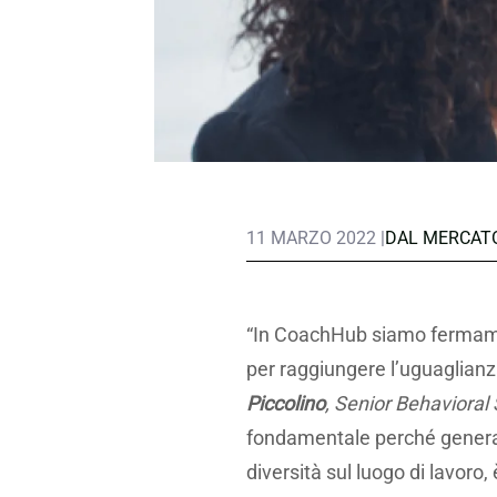
11 MARZO 2022 |
DAL MERCAT
“In CoachHub siamo fermamen
per raggiungere l’uguaglianz
Piccolino
, Senior Behavioral
fondamentale perché generare
diversità sul luogo di lavoro, 